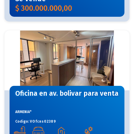
$
300.000.000,00
Oficina en av. bolivar para venta
ARMENIA*
Codigo:
VOfcns02389