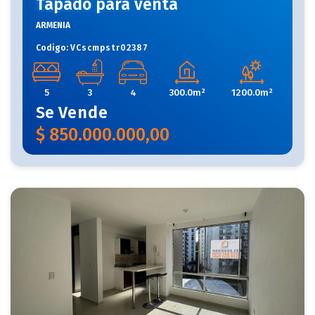
Tapado para venta
ARMENIA
Codigo:
VCscmpstr02387
5
3
4
300.0m²
1200.0m²
Se
Vende
$
850.000.000,00