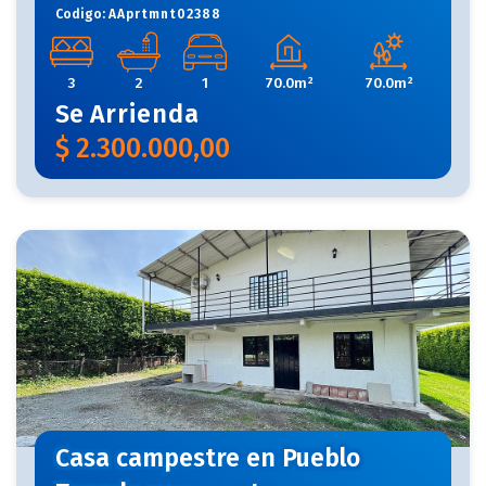
Codigo:
AAprtmnt02388
3
2
1
70.0m²
70.0m²
Se
Arrienda
$
2.300.000,00
Casa campestre en Pueblo