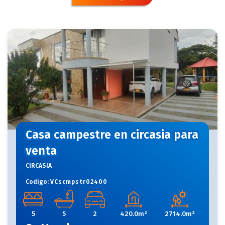
Quindio
Casa campestre en circasia para
venta
CIRCASIA
Codigo:
VCscmpstr02400
5
5
2
420.0m²
2714.0m²