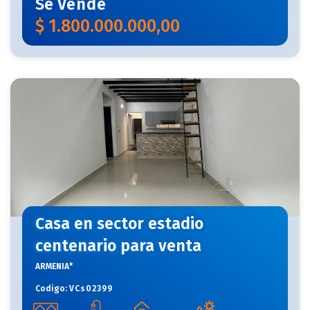
Se
Vende
$
1.800.000.000,00
Casa en sector estadio
centenario para venta
ARMENIA*
Codigo:
VCs02399