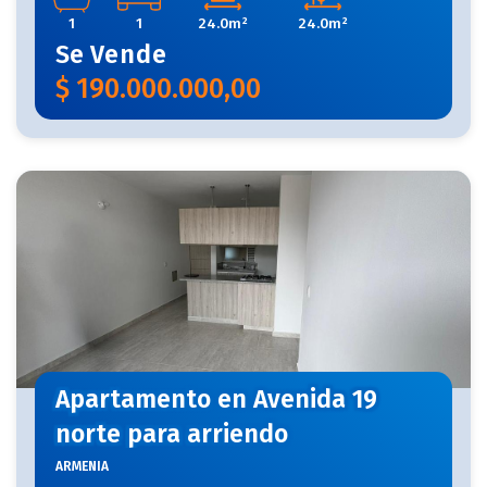
1
1
24.0m²
24.0m²
Se
Vende
$
190.000.000,00
Apartamento en Avenida 19
norte para arriendo
ARMENIA