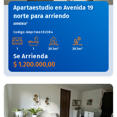
Apartaestudio en Avenida 19
norte para arriendo
ARMENIA*
Codigo:
AAprtmnt02384
1
1
39.1m²
39.1m²
Se
Arrienda
$
1.200.000,00