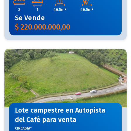
2
1
46.5m²
46.5m²
Se
Vende
$
220.000.000,00
Lote campestre en Autopista
del Café para venta
CIRCASIA*