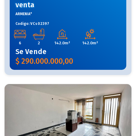
venta
ARMENIA*
Codigo:
VCs02397
6
2
142.0m²
142.0m²
Se
Vende
$
290.000.000,00