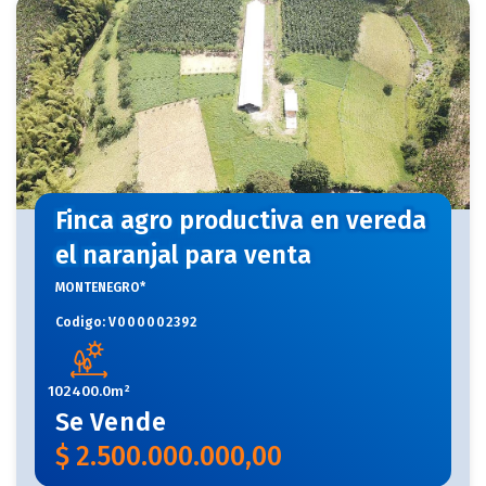
Finca agro productiva en vereda
el naranjal para venta
MONTENEGRO*
Codigo:
V000002392
102400.0m²
Se
Vende
$
2.500.000.000,00