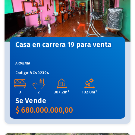
Casa en carrera 19 para venta
ARMENIA
Codigo:
VCs02394
3
2
307.2m²
102.0m²
Se
Vende
$
680.000.000,00