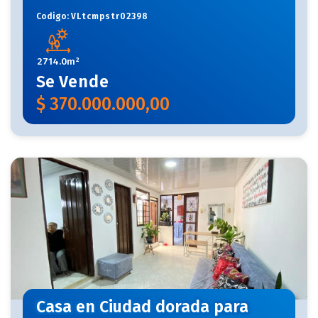
Codigo:
VLtcmpstr02398
2714.0m²
Se
Vende
$
370.000.000,00
Casa en Ciudad dorada para