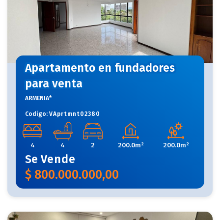
Apartamento en fundadores
para venta
ARMENIA*
Codigo:
VAprtmnt02380
4
4
2
200.0m²
200.0m²
Se
Vende
$
800.000.000,00