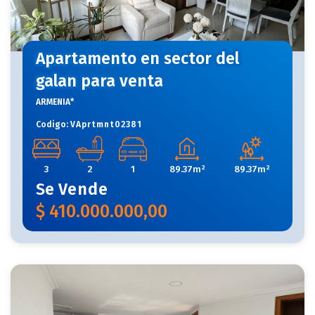
Apartamento en sector del
galan para venta
ARMENIA*
Codigo:
VAprtmnt02381
3
2
1
89.37m²
89.37m²
Se
Vende
$
410.000.000,00