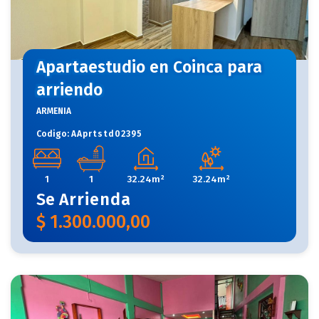
Apartaestudio en Coinca para
arriendo
ARMENIA
Codigo:
AAprtstd02395
1
1
32.24m²
32.24m²
Se
Arrienda
$
1.300.000,00