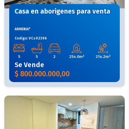
Casa en aborigenes para venta
ARMENIA*
Codigo:
VCs02396
5
5
2
254.0m²
214.2m²
Se
Vende
$
800.000.000,00