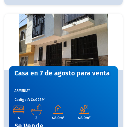
Casa en 7 de agosto para venta
ARMENIA*
Codigo:
VCs02391
4
2
48.0m²
48.0m²
Se
Vende