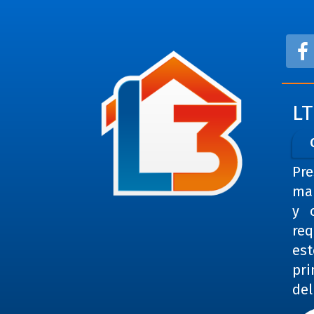
L
Pre
man
y 
req
es
pri
del