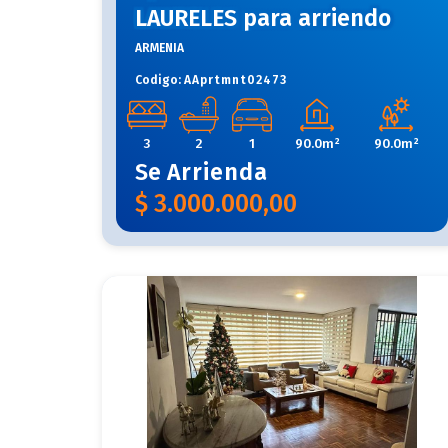
LAURELES para arriendo
ARMENIA
Codigo:
AAprtmnt02473
3
2
1
90.0m²
90.0m²
Se
Arrienda
$
3.000.000,00