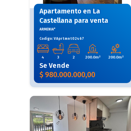
Apartamento en La
Castellana para venta
ARMENIA*
Codigo:
VAprtmnt02467
4
3
2
200.0m²
200.0m²
Se
Vende
$
980.000.000,00