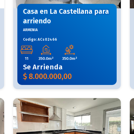
Casa en La Castellana para
arriendo
ARMENIA
Codigo:
ACs02466
11
350.0m²
350.0m²
Se
Arrienda
$
8.000.000,00