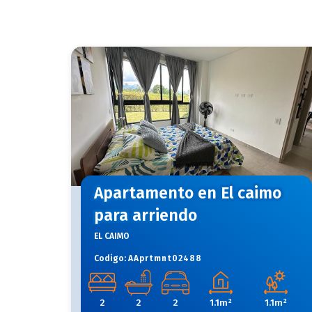
Apartamento en El caimo
para arriendo
EL CAIMO
Codigo:
AAprtmnt02488
2
2
2
1.1m²
1.1m²