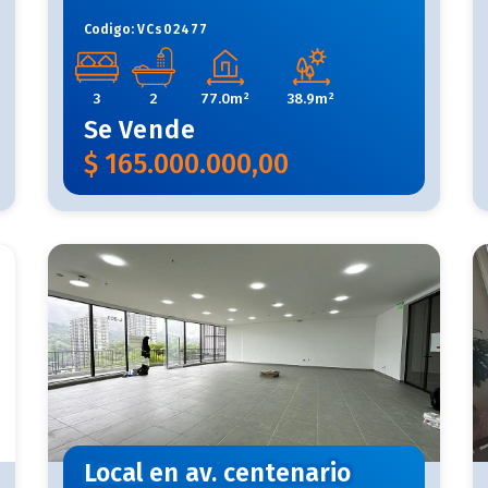
Codigo:
VCs02477
3
2
77.0m²
38.9m²
Se
Vende
$
165.000.000,00
Local en av. centenario