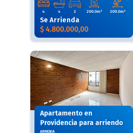
4
4
2
200.0m²
200.0m²
Se
Arrienda
$
4.800.000,00
Apartamento en
Providencia para arriendo
ARMENIA