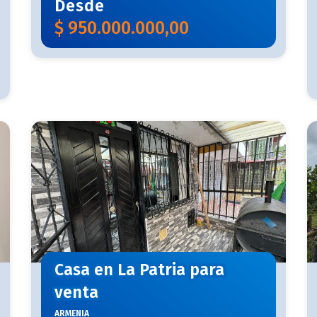
Desde
$
950.000.000,00
Casa en La Patria para
venta
ARMENIA