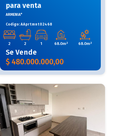
para venta
ARMENIA*
Codigo:
AAprtmnt02468
2
2
1
68.0m²
68.0m²
Se
Vende
$
480.000.000,00