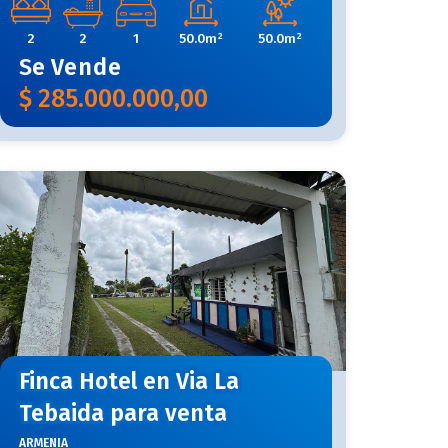
2
2
1
50.0m²
50.0m²
Se
Vende
$
285.000.000,00
Finca Hotel en Via La
Tebaida para venta
ARMENIA