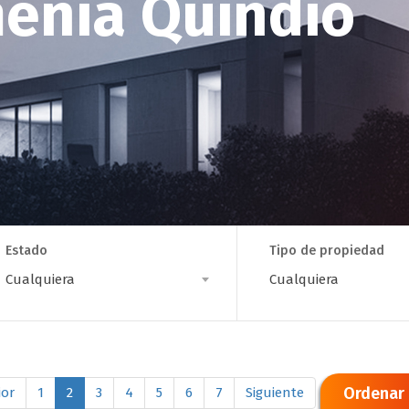
enia Quindio
Estado
Tipo de propiedad
tado
Tipo
Cualquiera
Cualquiera
de
propiedad
Ordenar 
ior
1
2
3
4
5
6
7
Siguiente