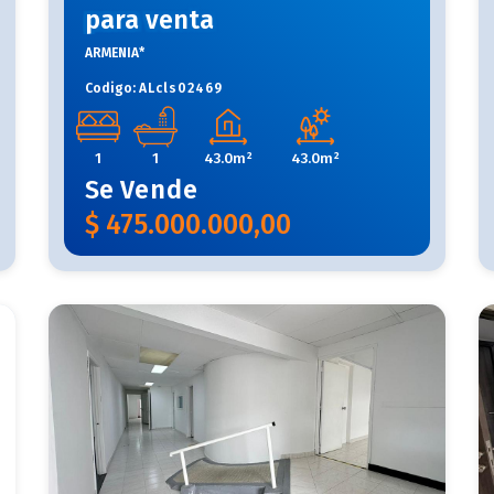
para venta
ARMENIA*
Codigo:
ALcls02469
1
1
43.0m²
43.0m²
Se
Vende
$
475.000.000,00