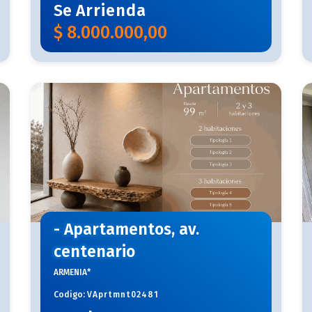
Se
Arrienda
$
8.000.000,00
- Apartamentos, av.
centenario
ARMENIA*
Codigo:
VAprtmnt02481