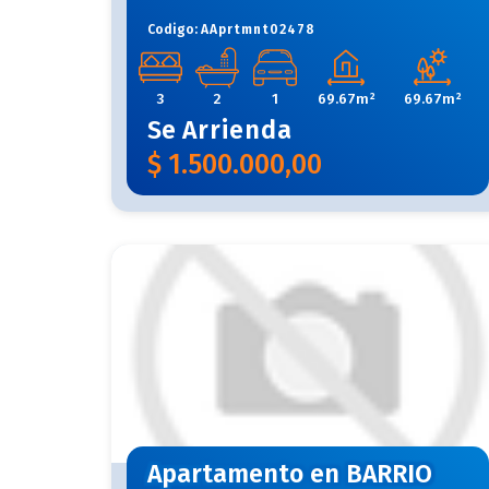
Codigo:
AAprtmnt02478
3
2
1
69.67m²
69.67m²
Se
Arrienda
$
1.500.000,00
Apartamento en BARRIO