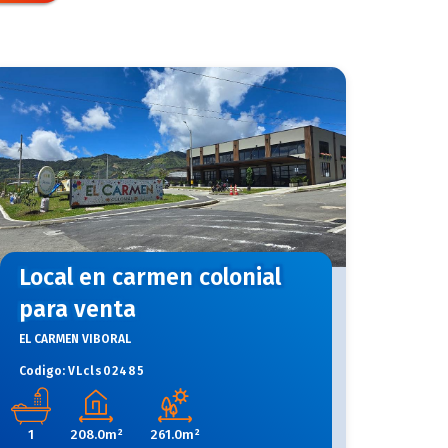
Local en carmen colonial
para venta
EL CARMEN VIBORAL
Codigo:
VLcls02485
1
208.0m²
261.0m²