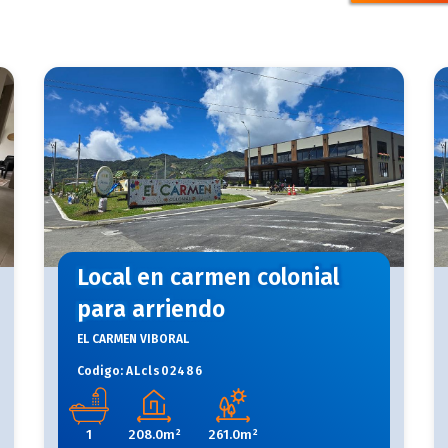
Local en carmen colonial
para arriendo
EL CARMEN VIBORAL
Codigo:
ALcls02486
1
208.0m²
261.0m²