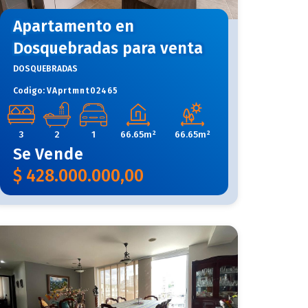
Apartamento en
Dosquebradas para venta
DOSQUEBRADAS
Codigo:
VAprtmnt02465
3
2
1
66.65m²
66.65m²
Se
Vende
$
428.000.000,00