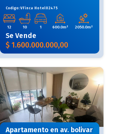
Codigo:
VFinca Hotel02475
12
10
1
600.0m²
2050.0m²
Se
Vende
$
1.600.000.000,00
Apartamento en av. bolivar