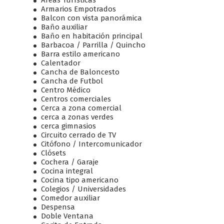
Áreas Turísticas
Armarios Empotrados
Balcon con vista panorámica
Baño auxiliar
Baño en habitación principal
Barbacoa / Parrilla / Quincho
Barra estilo americano
Calentador
Cancha de Baloncesto
Cancha de Futbol
Centro Médico
Centros comerciales
Cerca a zona comercial
cerca a zonas verdes
cerca gimnasios
Circuito cerrado de TV
Citófono / Intercomunicador
Clósets
Cochera / Garaje
Cocina integral
Cocina tipo americano
Colegios / Universidades
Comedor auxiliar
Despensa
Doble Ventana