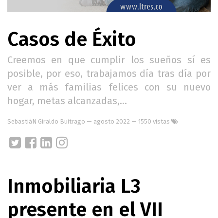
Casos de Éxito
Creemos en que cumplir los sueños sí es
posible, por eso, trabajamos día tras día por
ver a más familias felices con su nuevo
hogar, metas alcanzadas,...
SebastiáN Giraldo Buitrago
—
agosto 2022
— 1550 vistas
Inmobiliaria L3
presente en el VII