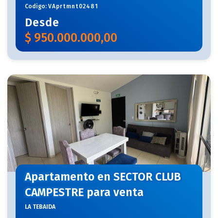
Codigo:
VAprtmnt02481
Desde
$
950.000.000,00
Apartamento en SECTOR CLUB
CAMPESTRE para venta
LA TEBAIDA