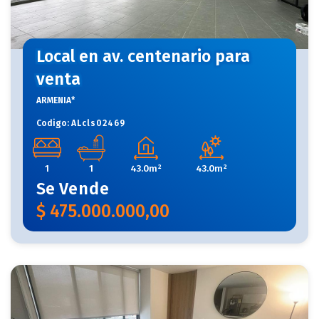
Local en av. centenario para
venta
ARMENIA*
Codigo:
ALcls02469
1
1
43.0m²
43.0m²
Se
Vende
$
475.000.000,00