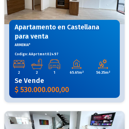
Apartamento en Castellana
para venta
ARMENIA*
Codigo:
AAprtmnt02497
2
2
1
65.61m²
56.35m²
Se
Vende
$
530.000.000,00