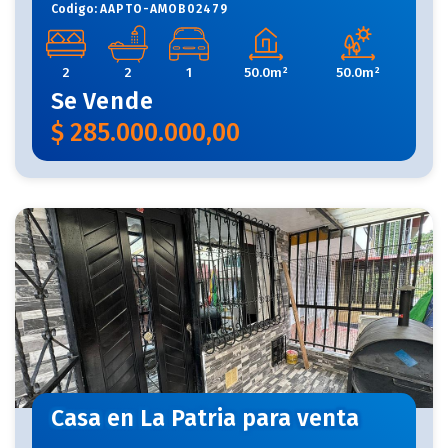
Codigo:
AAPTO-AMOB02479
2
2
1
50.0m²
50.0m²
Se
Vende
$
285.000.000,00
Casa en La Patria para venta