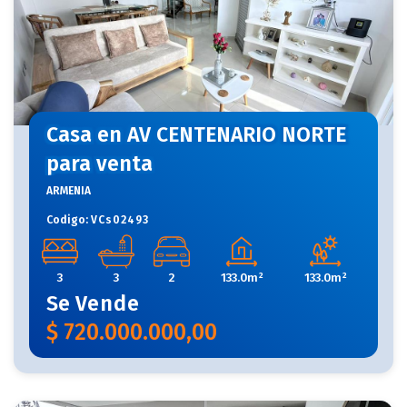
Casa en AV CENTENARIO NORTE
para venta
ARMENIA
Codigo:
VCs02493
3
3
2
133.0m²
133.0m²
Se
Vende
$
720.000.000,00