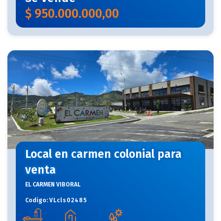
$
950.000.000,00
Local en carmen colonial para
venta
EL CARMEN VIBORAL
Codigo:
VLcls02485