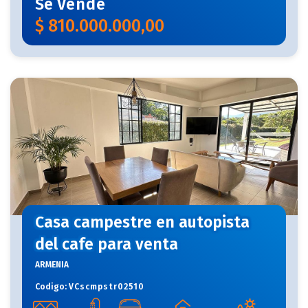
Se
Vende
$
810.000.000,00
Casa campestre en autopista
del cafe para venta
ARMENIA
Codigo:
VCscmpstr02510