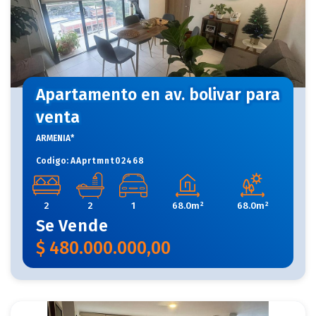
Apartamento en av. bolivar para
venta
ARMENIA*
Codigo:
AAprtmnt02468
2
2
1
68.0m²
68.0m²
Se
Vende
$
480.000.000,00