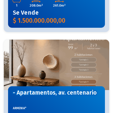
1
208.0m²
261.0m²
Se
Vende
$
1.500.000.000,00
- Apartamentos, av. centenario
ARMENIA*