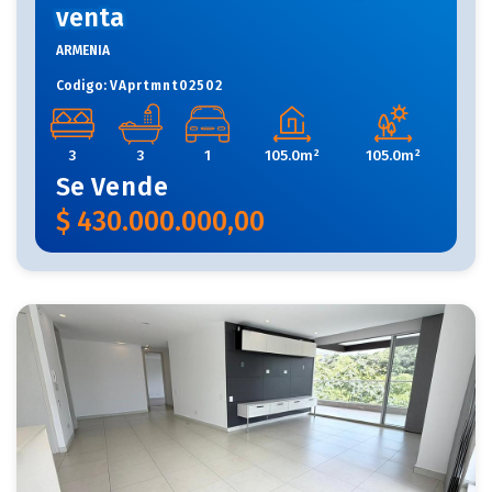
venta
ARMENIA
Codigo:
VAprtmnt02502
3
3
1
105.0m²
105.0m²
Se
Vende
$
430.000.000,00