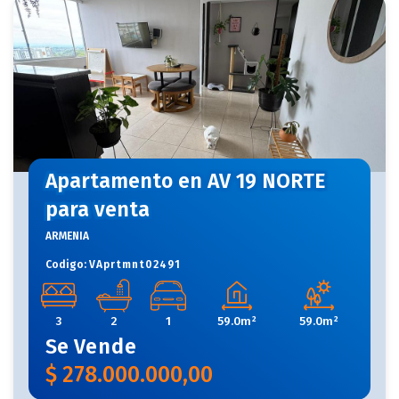
Apartamento en AV 19 NORTE
para venta
ARMENIA
Codigo:
VAprtmnt02491
3
2
1
59.0m²
59.0m²
Se
Vende
$
278.000.000,00