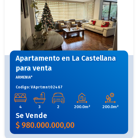
Apartamento en La Castellana
para venta
ARMENIA*
Codigo:
VAprtmnt02467
4
3
2
200.0m²
200.0m²
Se
Vende
$
980.000.000,00