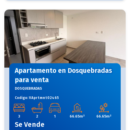
Apartamento en Dosquebradas
para venta
DOSQUEBRADAS
Codigo:
VAprtmnt02465
3
2
1
66.65m²
66.65m²
Se
Vende