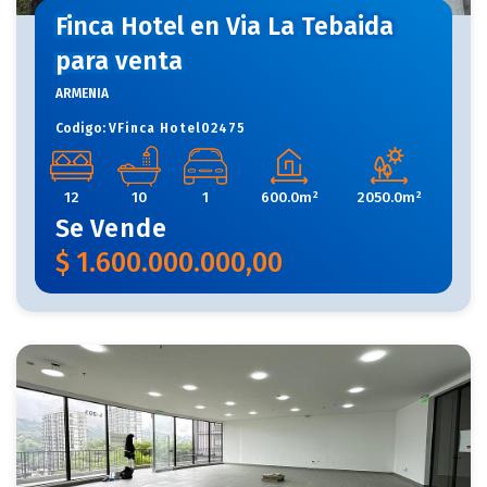
Finca Hotel en Via La Tebaida
para venta
ARMENIA
Codigo:
VFinca Hotel02475
12
10
1
600.0m²
2050.0m²
Se
Vende
$
1.600.000.000,00