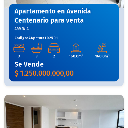
Apartamento en Avenida
Centenario para venta
ARMENIA
Codigo:
AAprtmnt02501
3
3
2
160.0m²
160.0m²
Se
Vende
$
1.250.000.000,00