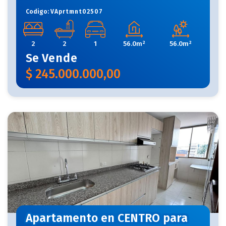
Codigo:
VAprtmnt02507
2
2
1
56.0m²
56.0m²
Se
Vende
$
245.000.000,00
Apartamento en CENTRO para