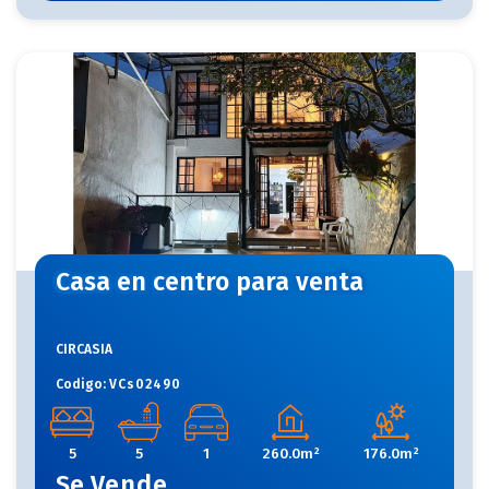
Casa en centro para venta
CIRCASIA
Codigo:
VCs02490
5
5
1
260.0m²
176.0m²
Se
Vende