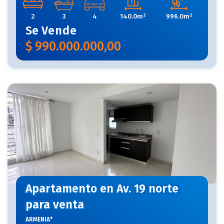
2
3
4
140.0m²
996.0m²
Se
Vende
$
990.000.000,00
Apartamento en Av. 19 norte
para venta
ARMENIA*