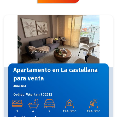
Quindio
Apartamento en La castellana
para venta
ARMENIA
Codigo:
VAprtmnt02512
3
4
2
124.0m²
124.0m²