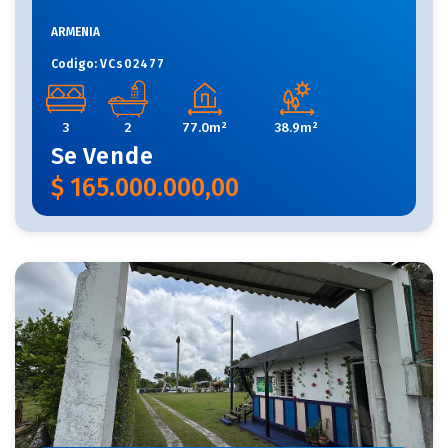
ARMENIA
Codigo:
VCs02477
3
2
77.0m²
38.9m²
Se
Vende
$
165.000.000,00