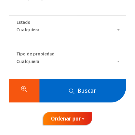
Para
Estado
Estado
Cualquiera
Tipo de propiedad
Casas y
Tipo
Cualquiera
de
propiedad
apartamentos
Buscar
en venta en
Armenia
Ordenar por