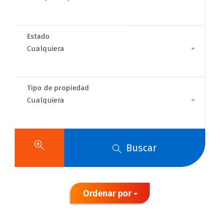
Para
Estado
Estado
Cualquiera
Tipo de propiedad
Casas y
Tipo
Cualquiera
de
propiedad
apartamentos
Buscar
en venta en
Armenia
Ordenar por