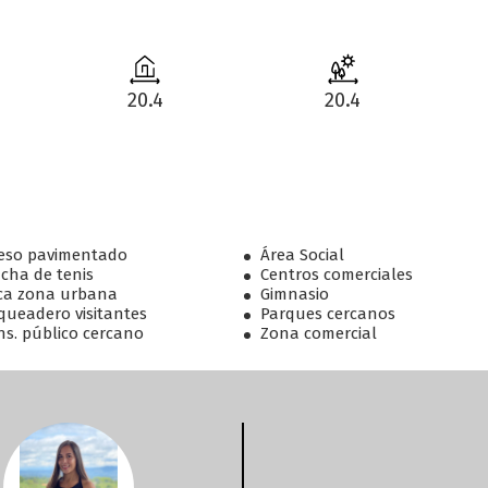
20.4
20.4
eso pavimentado
Área Social
cha de tenis
Centros comerciales
ca zona urbana
Gimnasio
queadero visitantes
Parques cercanos
ns. público cercano
Zona comercial