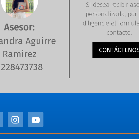
Si desea recibir as
personalizada, por 
diligencie el formul
Asesor:
contacto.
andra Aguirre
CONTÁCTENO
Ramirez
3228473738