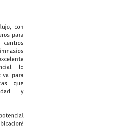
lujo, con
eros para
centros
gimnasios
xcelente
ncial lo
tiva para
stas que
didad y
potencial
cacion!