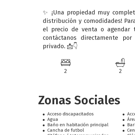
✨ ¡Una propiedad muy complet
distribución y comodidades! Par
el precio de venta o agendar t
contáctanos directamente por
privado. 📩👇
2
2
Zonas Sociales
Acceso discapacitados
Acc
Agua
Áre
Baño en habitación principal
Bar
Cancha de futbol
Cen