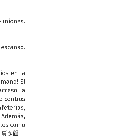
euniones.
descanso.
ios en la
 mano! El
acceso a
e centros
eterías,
. Además,
ntos como
 🛒☕🛍️