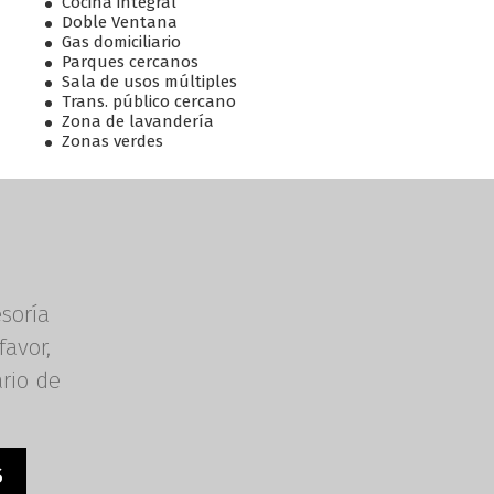
Cocina integral
Doble Ventana
Gas domiciliario
Parques cercanos
Sala de usos múltiples
Trans. público cercano
Zona de lavandería
Zonas verdes
esoría
favor,
ario de
S