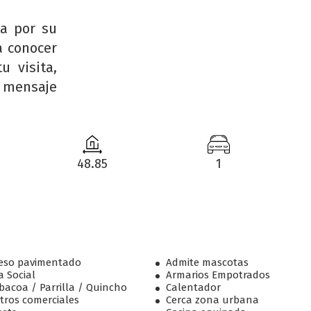
a por su
a conocer
u visita,
 mensaje
48.85
1
eso pavimentado
Admite mascotas
a Social
Armarios Empotrados
bacoa / Parrilla / Quincho
Calentador
tros comerciales
Cerca zona urbana