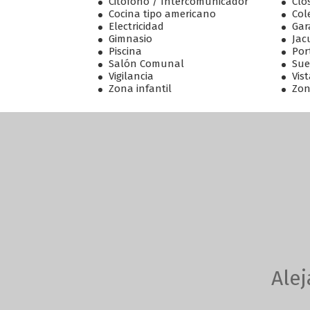
Citófono / Intercomunicador
Cló
Cocina tipo americano
Col
Electricidad
Gar
Gimnasio
Jac
Piscina
Por
Salón Comunal
Sue
Vigilancia
Vis
Zona infantil
Zon
Alej