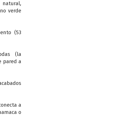
 natural,
rno verde
mento (53
odas (la
e pared a
acabados
conecta a
 hamaca o