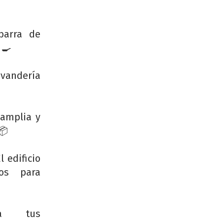
barra de
 🍳
vandería
 amplia y
📦
 edificio
ios para
ra tus