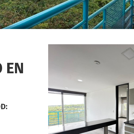
 EN
OD: