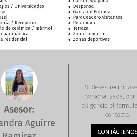
sets
Cocina equipada
egios / Universidades
Despensa
aje
Garita de Entrada
uzzi
Parqueadero visitantes
tería / Recepción
Reformado
lo de cerámica / mármol
Terraza
ta panorámica
Zona comercial
a residencial
Zonas deportivas
Si desea recibir as
personalizada, por 
diligencie el formul
Asesor:
contacto.
andra Aguirre
CONTÁCTENO
Ramirez