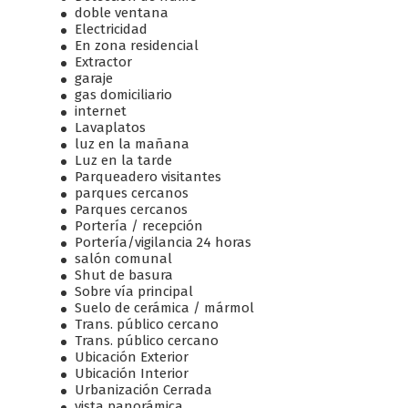
doble ventana
Electricidad
En zona residencial
Extractor
garaje
gas domiciliario
internet
Lavaplatos
luz en la mañana
Luz en la tarde
Parqueadero visitantes
parques cercanos
Parques cercanos
Portería / recepción
Portería/vigilancia 24 horas
salón comunal
Shut de basura
Sobre vía principal
Suelo de cerámica / mármol
Trans. público cercano
Trans. público cercano
Ubicación Exterior
Ubicación Interior
Urbanización Cerrada
vista panorámica