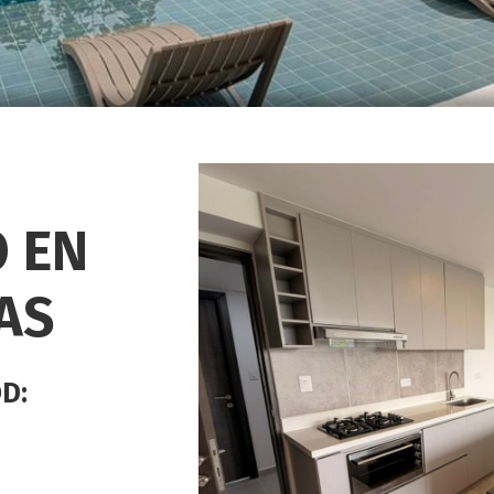
 EN
AS
OD: