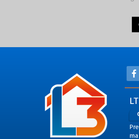
L
Pre
man