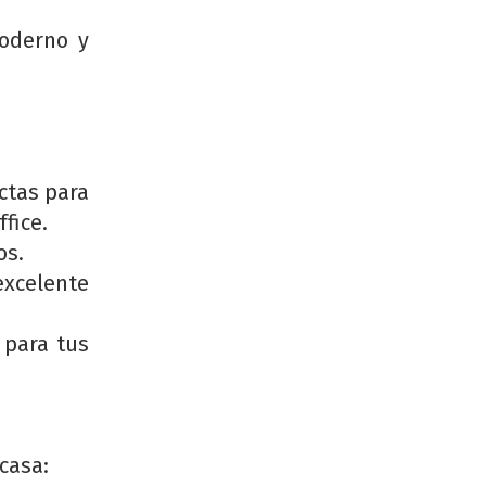
oderno y
ctas para
fice.
os.
celente
 para tus
casa: