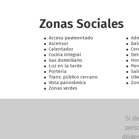
Zonas Sociales
Acceso pavimentado
Adm
Ascensor
bal
Calentador
Cer
Cocina integral
Det
Gas domiciliario
Ho
Luz en la tarde
Par
Portería
Sal
Trans. público cercano
Ubi
Vista panorámica
Zon
Zonas verdes
Si de
perso
dilige