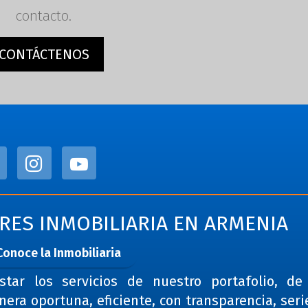
contacto.
CONTÁCTENOS
TRES INMOBILIARIA EN ARMENIA
Conoce la Inmobiliaria
star los servicios de nuestro portafolio, d
era oportuna, eficiente, con transparencia, ser