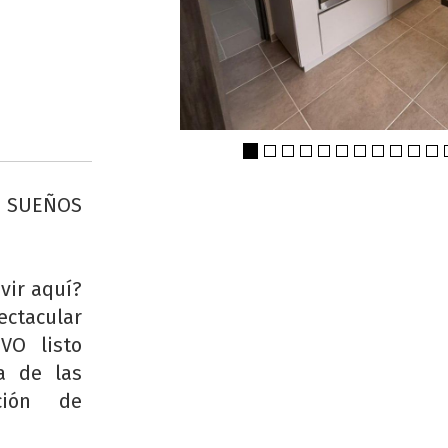
S SUEÑOS
vir aquí?
ctacular
VO listo
a de las
ción de