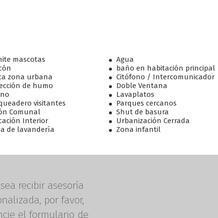
ite mascotas
Agua
cón
baño en habitación principal
ca zona urbana
Citófono / Intercomunicador
ección de humo
Doble Ventana
rno
Lavaplatos
queadero visitantes
Parques cercanos
ón Comunal
Shut de basura
cación Interior
Urbanización Cerrada
a de lavandería
Zona infantil
sea recibir asesoría
nalizada, por favor,
ncie el formulario de