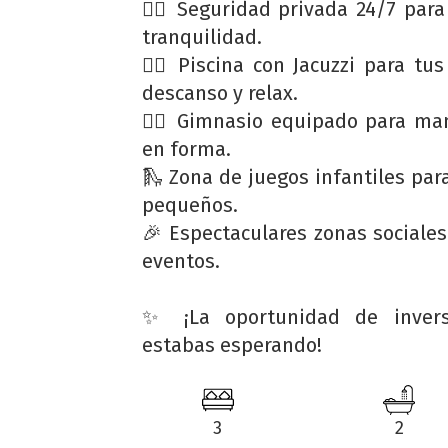
👮‍♂️ Seguridad privada 24/7 para
tranquilidad.
🏊‍♂️ Piscina con Jacuzzi para tu
descanso y relax.
🏋️‍♂️ Gimnasio equipado para ma
en forma.
🛝 Zona de juegos infantiles par
pequeños.
🎉 Espectaculares zonas sociales
eventos.
✨ ¡La oportunidad de inver
estabas esperando!
3
2