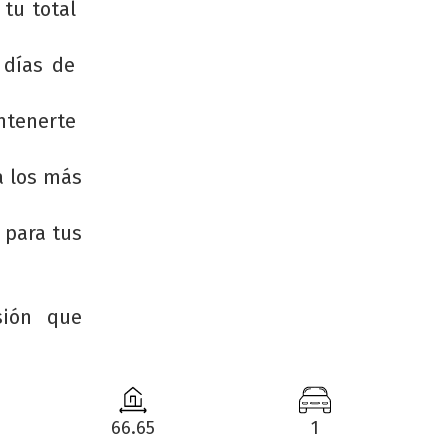
 tu total
s días de
ntenerte
a los más
 para tus
sión que
66.65
1