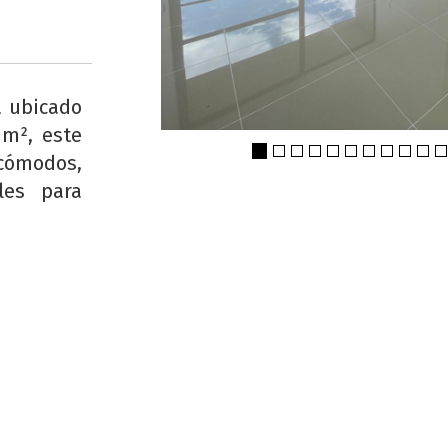
a ubicado
 m², este
ómodos,
les para