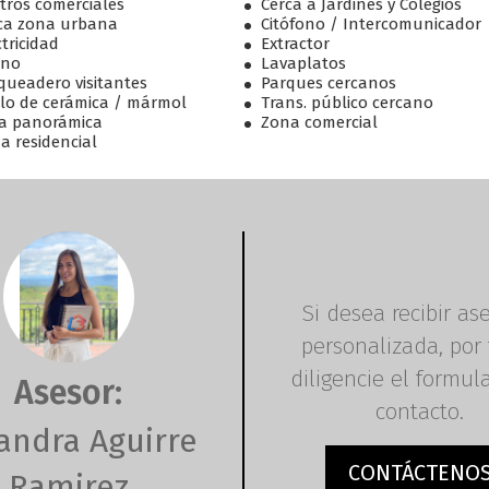
tros comerciales
Cerca a Jardines y Colegios
ca zona urbana
Citófono / Intercomunicador
ctricidad
Extractor
rno
Lavaplatos
queadero visitantes
Parques cercanos
lo de cerámica / mármol
Trans. público cercano
ta panorámica
Zona comercial
a residencial
Si desea recibir as
personalizada, por 
diligencie el formul
Asesor:
contacto.
andra Aguirre
CONTÁCTENO
Ramirez