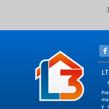
L
Pre
man
y 