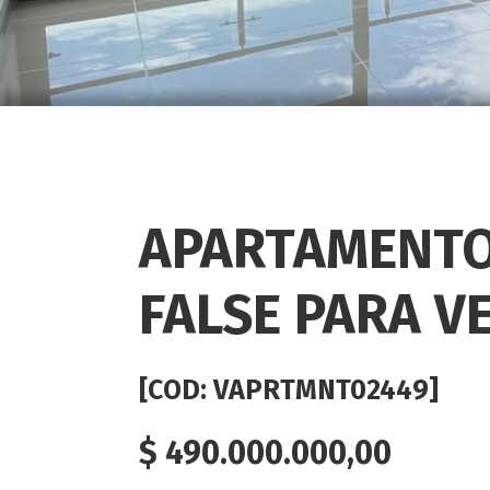
APARTAMENTO
FALSE PARA V
[COD: VAPRTMNT02449]
$
490.000.000,00