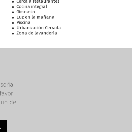
Cerca a restaurantes
Cocina integral
Gimnasio
Luz en la mañana
Piscina
Urbanización Cerrada
Zona de lavandería
esoría
favor,
ario de
S