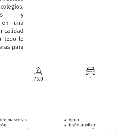
legios,
antes y
o en una
n calidad
a todo lo
eras para
73.0
1
ite mascotas
Agua
cón
Baño auxiliar