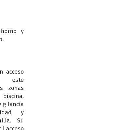
 horno y
o.
on acceso
, este
es zonas
piscina,
igilancia
lidad y
ilia. Su
il acceso