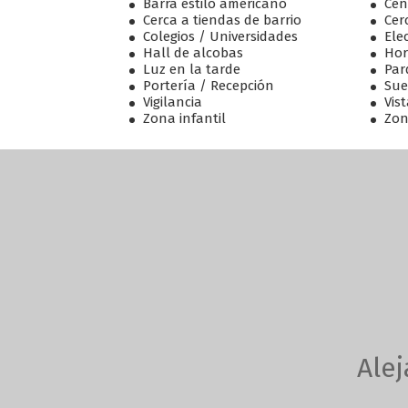
Barra estilo americano
Cen
Cerca a tiendas de barrio
Cer
Colegios / Universidades
Ele
Hall de alcobas
Ho
Luz en la tarde
Par
Portería / Recepción
Sue
Vigilancia
Vis
Zona infantil
Zon
Alej