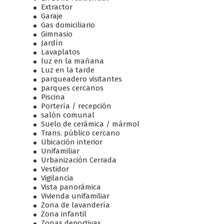
Extractor
Garaje
Gas domiciliario
Gimnasio
Jardín
Lavaplatos
luz en la mañana
Luz en la tarde
parqueadero visitantes
parques cercanos
Piscina
Portería / recepción
salón comunal
Suelo de cerámica / mármol
Trans. público cercano
Ubicación interior
Unifamiliar
Urbanización Cerrada
Vestidor
Vigilancia
Vista panorámica
Vivienda unifamiliar
Zona de lavandería
Zona infantil
Zonas deportivas